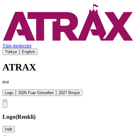
Tüm merkezler
Türkçe
English
ATRAX
test
Logo
2026 Fuar Görselleri
2027 Broşür
Logo(Renkli)
İndir